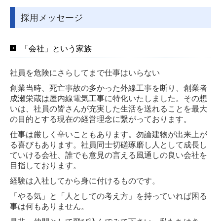
社員インタビュー（金沢本社）
採用メッセージ
社員インタビュー（富山支店）
「会社」という家族
社員インタビュー（名古屋支店）
社員を危険にさらしてまで仕事はいらない
社員インタビュー（東京支店）
創業当時、死亡事故の多かった外線工事を断り、創業者
成瀬栄蔵は屋内線電気工事に特化いたしました。その想
お問合せ
いは、社員の皆さんが充実した生活を送れることを最大
の目的とする現在の経営理念に繋がっております。
請求書ダウンロード
仕事は厳しく辛いこともあります。勿論建物が出来上が
る喜びもあります。社員同士切磋琢磨し人として成長し
ていける会社、誰でも意見の言える風通しの良い会社を
目指しております。
経験は入社してから身に付けるものです。
「やる気」と「人としての考え方」を持っていれば困る
事は何もありません。