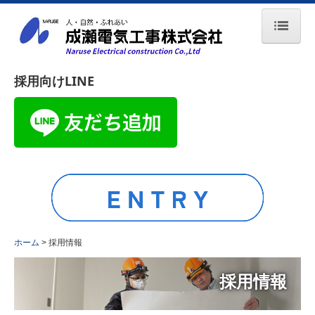
ホーム
採用向けLINE
成瀬電気工事について
事業所一覧
品質環境方針
施工実績
採用情報
ホーム
採用情報
数字で見る成瀬電気工事
募集要項
採用情報
社員インタビュー