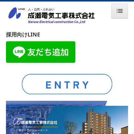
ホーム
採用向けLINE
成瀬電気工事について
事業所一覧
品質環境方針
施工実績
採用情報
数字で見る成瀬電気工事
募集要項
社員インタビュー